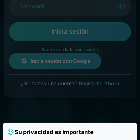
Inicia sesión
No recuerdo la contraseña
Inicia sesión con Google
¿No tienes una cuenta?
Regístrate Ahora
Su privacidad es importante