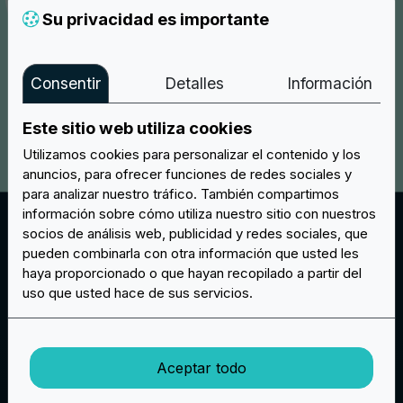
Su privacidad es importante
Consentir
Detalles
Información
Este sitio web utiliza cookies
Utilizamos cookies para personalizar el contenido y los
anuncios, para ofrecer funciones de redes sociales y
para analizar nuestro tráfico. También compartimos
Capas de chenilla
información sobre cómo utiliza nuestro sitio con nuestros
socios de análisis web, publicidad y redes sociales, que
Para los parches de chenilla puede elegir cuántas
pueden combinarla con otra información que usted les
capas debe tener su parche. Puede elegir una capa,
haya proporcionado o que hayan recopilado a partir del
dos capas o incluso tres capas de fieltro suave para
uso que usted hace de sus servicios.
parches y letras. De hecho, esta elaboración es muy
popular para hacer letras para la ropa.
Aceptar todo
Cree su proyecto