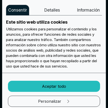
pedido.
Consentir
Detalles
Información
Este sitio web utiliza cookies
Utilizamos cookies para personalizar el contenido y los
anuncios, para ofrecer funciones de redes sociales y
para analizar nuestro tráfico. También compartimos
información sobre cómo utiliza nuestro sitio con nuestros
Por ejemplo, otro sector que suele hacer
socios de análisis web, publicidad y redes sociales, que
parches únicos son los motoristas!
pueden combinarla con otra información que usted les
Personalizar chaquetas de moto es una de las
haya proporcionado o que hayan recopilado a partir del
peticiones que más recibimos, y es para este
uso que usted hace de sus servicios.
tipo de prendas para las que hemos ideado los
parches listos para coser.
Aceptar todo
Desde el parche para el hombro hasta el gran
parche para la espalda, tu cazadora motera de
cuero destacará por su elegancia.
Personalizar
Elige entre las distintas propuestas, cuéntanos