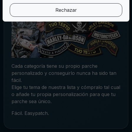
tu objetivo y juntos lo confeccionaremos para ti
Rechazar
o tu grupo de moteros.
Cada categoría tiene su propio parche
personalizado y conseguirlo nunca ha sido tan
fácil.
Elige tu tema de nuestra lista y cómpralo tal cual
o añade tu propia personalización para que tu
parche sea único.
Fácil. Easypatch.