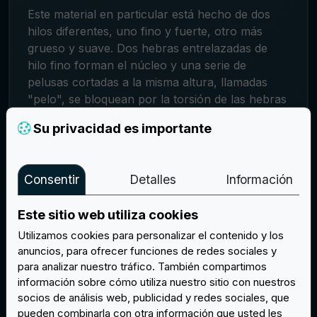
Este material en particular está hecho de dos
hilos diferentes, uno fino y fuerte, otro más
grueso y suave. Dos hebras entrelazadas de
hilo fino forman el núcleo y una serie de
pelusas cortadas a la misma altura, llamadas
"pelo", se bloquean por la torsión de las hebras
en posición perpendicular a ellas. Al sobresalir
Su privacidad es importante
por ambos lados de las hebras, el
pelo
da
cuerpo a un hilo de cierto grosor, que en
apariencia y efecto se asemeja al terciopelo,
Consentir
Detalles
Información
dotando así al material de un brillo que capta la
luz de forma muy especial.
Este sitio web utiliza cookies
¿Quién utiliza los parches de
Utilizamos cookies para personalizar el contenido y los
Chenilla?
anuncios, para ofrecer funciones de redes sociales y
para analizar nuestro tráfico. También compartimos
Los parches de chenilla son perfectos para los
información sobre cómo utiliza nuestro sitio con nuestros
que quieren crear un look clásico y atemporal
socios de análisis web, publicidad y redes sociales, que
de la época apogeo de los equipos deportivos
pueden combinarla con otra información que usted les